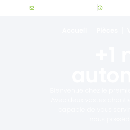
info@recyclage-laval.com
Heures d'ou
Accueil
Pièces
+1 
autom
Bienvenue chez le premie
Avec deux vastes chantie
capable de vous servir.
nous possédo