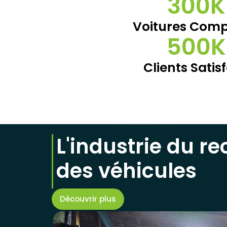
300
K
Voitures Comp
500
K
Clients Satisf
L'industrie du r
des véhicules
Découvrir plus