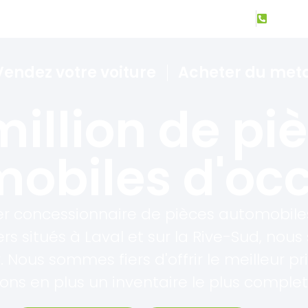
verture: Lun - Ven 8:00 - 17:00 || Sam 9:00 - 13:00
+1 80
Vendez votre voiture
Acheter du met
million de pi
obiles d'oc
r concessionnaire de pièces automobile
rs situés à Laval et sur la Rive-Sud, n
 Nous sommes fiers d'offrir le meilleur pr
ns en plus un inventaire le plus complet 