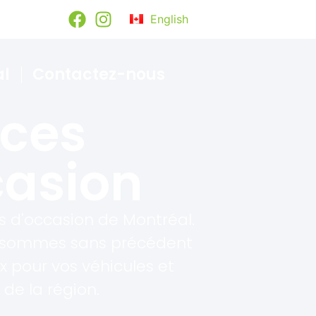
0 668 4447
English
al
Contactez-nous
èces
casion
s d'occasion de Montréal.
ous sommes sans précédent
ix pour vos véhicules et
de la région.