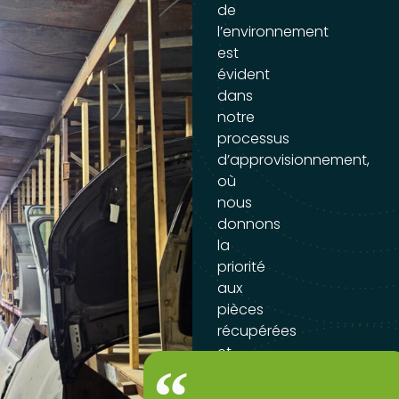
de
l’environnement
est
évident
dans
notre
processus
d’approvisionnement,
où
nous
donnons
la
priorité
aux
pièces
récupérées
et
contribuons
à