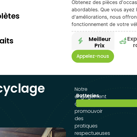
Obtenez des pièces d'occasi
abordables. Que vous ayez 
lètes
d'améliorations, nous offron
fonctionnement de votre véh
Exp
Meilleur
aits
r
Prix
Appelez-nous
ecyclage
Notre
Batteries
engagement
à
promouvoir
des
pratiques
respectueuses