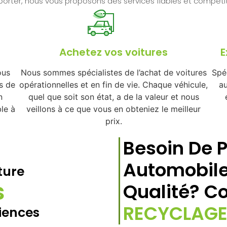
porter, nous vous proposons des services fiables et compétiti
Achetez vos voitures
E
ous
Nous sommes spécialistes de l’achat de voitures
Spéc
s de
opérationnelles et en fin de vie. Chaque véhicule,
au
n
quel que soit son état, a de la valeur et nous
le à
veillons à ce que vous en obteniez le meilleur
prix.
Besoin De 
Automobile
ture
s
Qualité? C
RECYCLAGE
iences